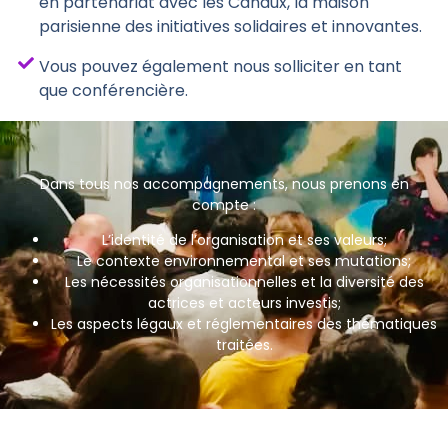
en partenariat avec les Canaux, la maison
parisienne des initiatives solidaires et innovantes.
Vous pouvez également nous solliciter en tant
que conférencière.
Dans tous nos accompagnements, nous prenons en
compte :
L’identité de l’organisation et ses valeurs;
Le contexte environnemental et ses mutations;
Les nécessités organisationnelles et la diversité des
actrices et acteurs investis;
Les aspects légaux et réglementaires des thématiques
traitées.