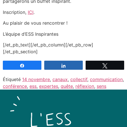
partagerons un buffet inspirant.
Inscription,
ICI
.
Au plaisir de vous rencontrer !
L’équipe d’ESS Inspirantes
[/et_pb_text][/et_pb_column][/et_pb_row]
[/et_pb_section]
Partagez
Partagez
Tweetez
Étiqueté
14 novembre
,
canaux
,
collectif
,
communication
,
conférence
,
ess
,
expertes
,
quête
,
réflexion
,
sens